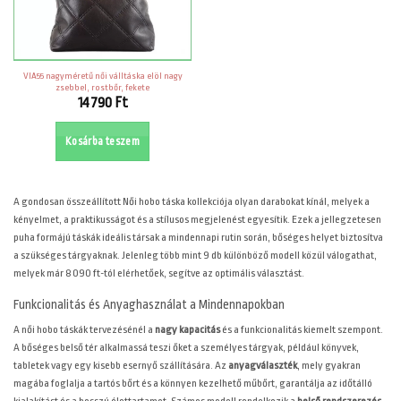
VIA55 nagyméretű női válltáska elöl nagy
zsebbel, rostbőr, fekete
14790
Ft
Kosárba teszem
A
gondosan összeállított Női hobo táska kollekciója olyan darabokat kínál, melyek a
kényelmet, a praktikusságot és a stílusos megjelenést egyesítik. Ezek a jellegzetesen
puha formájú táskák ideális társak a mindennapi rutin során, bőséges helyet biztosítva
a szükséges tárgyaknak. Jelenleg több mint 9 db különböző modell közül válogathat,
melyek már 8 090 ft-tól elérhetőek, segítve az optimális választást.
Funkcionalitás és Anyaghasználat a Mindennapokban
A női hobo táskák tervezésénél a
nagy kapacitás
és a funkcionalitás kiemelt szempont.
A bőséges belső tér alkalmassá teszi őket a személyes tárgyak, például könyvek,
tabletek vagy egy kisebb esernyő szállítására. Az
anyagválaszték
, mely gyakran
magába foglalja a tartós bőrt és a könnyen kezelhető műbőrt, garantálja az időtálló
kialakítást és a hosszú élettartamot. Számos modell rendelkezik a
belső rendszerezés