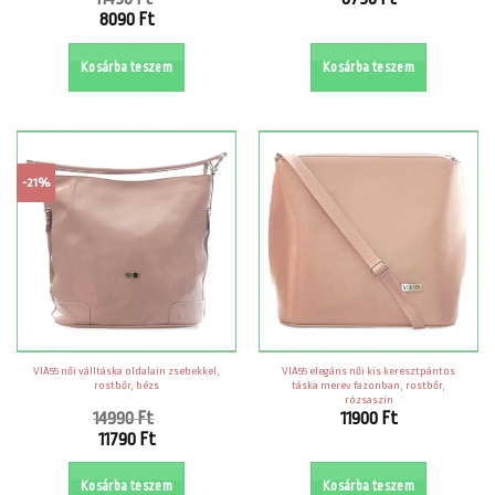
Original
8090
Ft
price
Current
was:
price
Kosárba teszem
Kosárba teszem
11490 Ft.
is:
8090 Ft.
-21%
VIA55 női válltáska oldalain zsebekkel,
VIA55 elegáns női kis keresztpántos
rostbőr, bézs
táska merev fazonban, rostbőr,
rózsaszín
14990
Ft
11900
Ft
Original
11790
Ft
price
Current
was:
price
Kosárba teszem
Kosárba teszem
14990 Ft.
is: